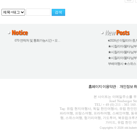
070 연락처 및 통화가능시간 + 오 . .
♠2026년 이탈리아 중,북
★시칠리아/몰타/남부이탈
★시칠리아/몰타/남부이탈
★시칠리아/몰타/남부이탈
부배여행사 ★스위스 외 5
홈페이지 이용약관
개인정보 
|
본 사이트는 이메일주소를 무단
Josef Neuberger St
TEL/ + 49 (0) 211 - 365 160 
Tag: 유럽 현지여행사, 독일 한인여행사, 유럽 한인
파리여행, 프랑스여행, 프라하여행, 스페인여행, 동유
행, 스위스여행, 헝가리여행, 가도투어, 북유럽크루
가이드, 유럽 한인 여
Copyrights © 2026 old.bubet