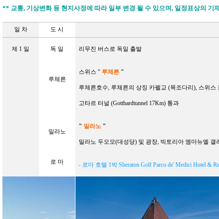
**
교통
,
기상변화 등 현지사정에 따라 일부 변경 될 수 있으며
,
일정표상의 기재
일 차
도 시
제
1
일
독 일
리무진 버스로 독일 출발
스위스
"
루체른
"
루체른
루체른호수
,
루체른의 상징 카펠교
(
목조다리
),
스위스 
고타르 터널
(Gotthardtunnel 17Km)
통과
"
밀라노
"
밀라노
밀라노 두오모
(
대성당
)
및 광장
,
빅토리아 엠마뉴엘 갤
로 마
- 로마 호텔
1
박
Sheraton Golf Parco de' Medici Hotel & R