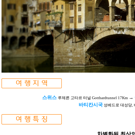
스위스
→
루체른
고타르 터널 Gotthardtunnel 17Km
바티칸시국
성베드로 대성당,
차별화된 최상의