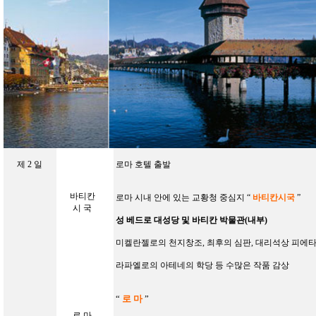
제
2
일
로마 호텔 출발
바티칸
로마 시내 안에 있는 교황청 중심지 “
바티칸시국
”
시 국
성 베드로 대성당 및 바티칸 박물관(내부)
미켈란젤로의 천지창조, 최후의 심판, 대리석상 피에타
라파엘로의 아테네의 학당 등 수많은 작품 감상
“
로 마
”
로 마