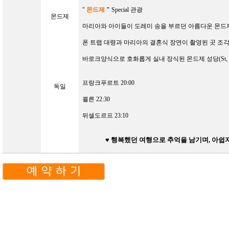
"
몬드제
"
Special 관광
몬드제
마리아와 아이들이 도레미 송을 부르던
아름다운 몬드
폰 트랩 대령과 마리아의 결혼식 장면이 촬영된 곳 조
바로크양식으로 호화롭게 실내 장식된
몬드제 성당
(St,
프랑크푸르트
20:00
독일
쾰른
22:30
뒤셀도르프
23:10
♥
행복했던
여행으로
추억을
남기며,
아쉽