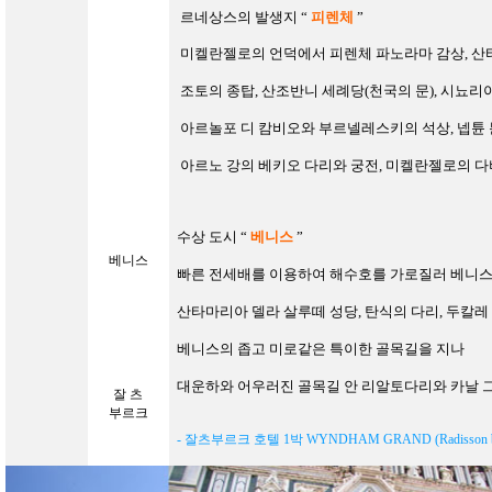
르네상스의 발생지 “
피렌체
”
미켈란젤로의 언덕에서 피렌체 파노라마 감상, 산
조토의 종탑, 산조반니 세례당(천국의 문), 시뇨리
아르놀포 디 캄비오와 부르넬레스키의 석상, 넵튠 
아르노 강의 베키오 다리와 궁전, 미켈란젤로의 
수상 도시
“
베니스
”
베니스
빠른 전세배를 이용하여 해수호를 가로질러 베니스
산타마리아 델라 살루떼 성당, 탄식의 다리
,
두칼레
베니스의 좁고 미로같은 특이한 골목길을 지나
대운하와 어우러진 골목길 안 리알토다리와 카날 
잘 츠
부르크
-
잘츠부르크 호텔
1
박
WYNDHAM GRAND (Radisson blu