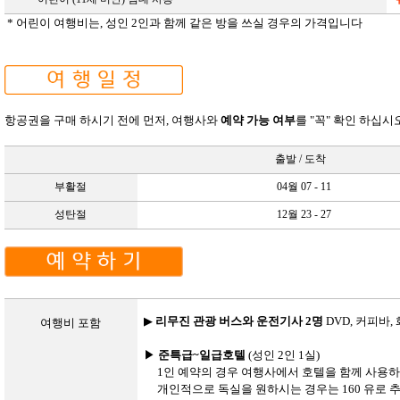
* 어린이 여행비는
,
성인
2
인과 함께 같은 방을 쓰실 경우의 가격입니다
항공권을 구매 하시기 전에 먼저, 여행사와
예약 가능 여부
를 "꼭" 확인 하십
출발
/
도착
부활절
04
월
07
- 11
성탄절
12
월
23 - 27
▶
리무진
관광 버스와 운전기사 2명
DVD,
커피바
,
여행비
포함
▶
준특급
~
일급호텔
(
성인
2
인
1
실
)
1
인 예약의 경우 여행사에서 호텔을 함께 사용
개인적으로
독실을 원하시는
경우는
160
유로 