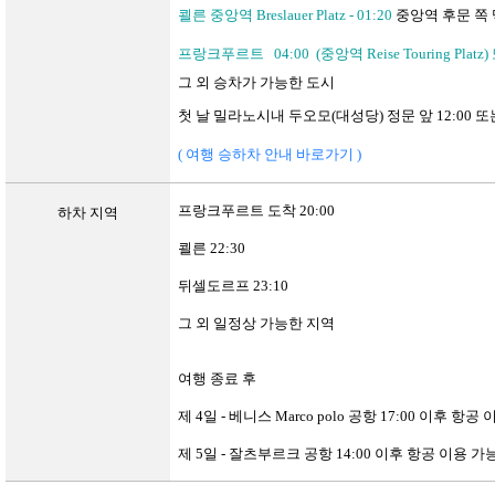
쾰른 중앙역
Breslauer Platz - 01:20
중앙역 후문 쪽
프랑크푸르트
04:00 (
중앙역
Reise Touring Platz)
그 외 승차가 가능한 도시
첫 날 밀라노시내 두오모
(
대성당
)
정문 앞
12:00
또
(
여행
승하차
안내
바로가기 )
프랑크푸르트 도착
20:00
하차
지역
쾰른
22:30
뒤셀도르프
23:10
그 외 일정상 가능한 지역
여행 종료 후
제
4
일
-
베니스
Marco polo
공항
17:00
이후 항공 
제
5
일
-
잘츠부르크 공항
14:00
이후 항공 이용 가