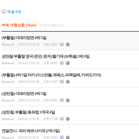
댓글
0
개
부배 여행상품 (Main)
29개(1/2페이지)
(부활절) 이태리방면 4박 5일
Bubetravel
2014.01.15 02:26
조회 16610
|
|
성탄절/부활절 영국 (런던, 윈저) 벨기에 (브뤼셀) 3박 4일
Bubetravel
2014.01.15 02:19
조회 16097
|
|
(부활절) 4박 5일 터키 (이스탄불, 에페소, 파묵칼레, 카파도키아)
Bubetravel
2014.01.15 01:48
조회 15447
|
|
(성탄절) 이태리방면 4박 5일
Bubetravel
2014.01.15 01:43
조회 16181
|
|
(성탄절, 부활절) 동유럽 3개국 4일
Bubetravel
2014.01.15 01:36
조회 17188
|
|
연말연시 - 파리 베르사이유 (2박 3일)
Bubetravel
2014.01.15 01:31
조회 15063
|
|