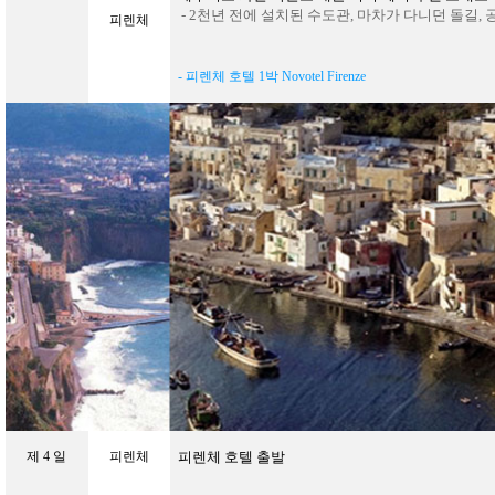
- 2천년 전에 설치된 수도관, 마차가 다니던 돌길, 
피렌체
- 피렌체
호텔
1
박
Novotel Firenze
제
4
일
피렌체
피렌체 호텔 출발