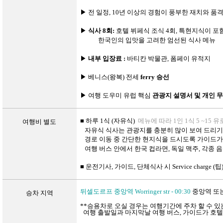
▶
전 일정
, 10
년 이상의
경험이
풍부한
재치와
품
▶
식사
8회:
호텔
뷔페식 조식
4회,
특현지식이 포
한국인의 입맛을 고려한 엄선된 식사 메뉴
▶
내부
입장료
:
바티칸
박물관, 폼페이 유적지
▶
베니스
(
왕복
)
전세
ferry
승선
▶
여행 도우미 유럽 핵심
관광지 설명서 및 개인 
■
하루
1
식
(
자유식
)
메뉴에
따라
1
인
1
식
5 ~15
유
여행비
별도
자유식
식사는
관광지를
충분히
많이
보여
드리
경로
이동
중
간단한
현지식을
드시도록
가이드
여행
버스
안에서
한국
컵라면,
독일 맥주,
각종
음
■
운전기사
,
가이드
,
단체식사 시
Service charge (
팁
뒤셀도르프 중앙역
Worringer str - 00:30
중앙역 또
승차
지역
**승용차로 오실 경우는 여행기간에 주차 할 수 
여행 출발일과 마지막날 여행 버스, 가이드가 호텔