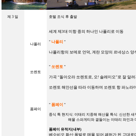
제
3
일
호텔 조식 후 출발
세계 제3대 미항 중의 하나인 나폴리로 이동
"
나폴리
"
나폴리
나폴리항의 보메로 언덕, 계란 모양의 르네상스 양
"
쏘렌토
"
쏘렌토
가곡 “돌아오라 쏘렌토로, 오! 솔레미오”로 잘 알
쏘렌토 해안선을 따라 이동하며 쏘렌토 항 파노라
"
폼페이
"
폼페이
중식 특 현지식:
이태리 지중해 해산물 특식
:
신선한 새
해물 스파게티와 곁들이는 이태리 와인과
폼페이 유적지
(
내부
)
베수비오 화산 폭발로 매몰 되어 폐허가 된 고대로