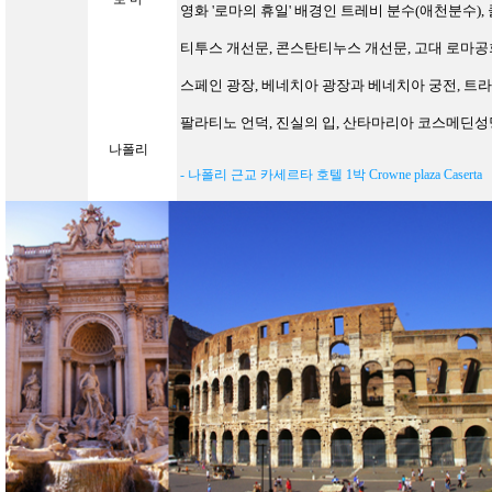
영화 '로마의 휴일' 배경인 트레비 분수(애천분수)
티투스 개선문, 콘스탄티누스 개선문, 고대 로마공회장(
스페인 광장, 베네치아 광장과 베네치아 궁전, 트
팔라티노 언덕, 진실의 입, 산타마리아 코스메딘성
나폴리
- 나폴리 근교 카세르타 호텔
1
박
Crowne plaza Caserta