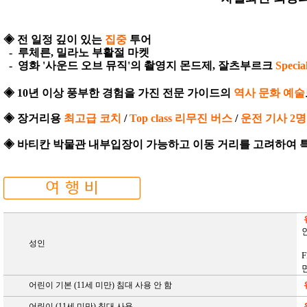
◈
전 일정 깊이 있는
집중
투어
- 루체른, 밀라노 부활절 마켓
- 영화 '사운드 오브 뮤직'의 촬영지 몬드제, 잘츠부르크
Speci
◈
10년 이상
풍부한
경험을 가진 전문 가이드의
역사 문화 예술
◈
장거리용
최고급 코치
/
Top class 리무진 버스
/
운전 기사 2명
◈
바티칸 박물관 내부입장이 가능하고 이동 거리를 고려하여 
성인
F
어린이
기본
(11
세 미만
)
침대 사용 안 함
어린이
(11
세 미만
)
침대 사용