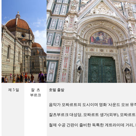
제
5
일
잘 츠
호텔 출발
부르크
음악가 모짜르트의 도시이며 영화
'
사운드 오브 뮤
잘츠부르크 대성당
,
모짜르트 생가(외부)
, 모짜르
철제 수공 간판이 즐비한 독특한 게트라이데 거리,