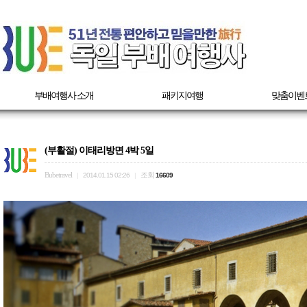
부배여행사 소개
패키지여행
맞춤이벤
(부활절) 이태리방면 4박 5일
Bubetravel
조회
|
2014.01.15 02:26
|
16609