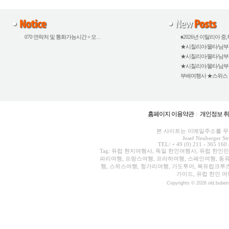
070 연락처 및 통화가능시간 + 오 . .
♠2026년 이탈리아 중,북
★시칠리아/몰타/남부이탈
★시칠리아/몰타/남부이탈
★시칠리아/몰타/남부이탈
부배여행사 ★스위스 외 5
홈페이지 이용약관
개인정보 
|
본 사이트는 이메일주소를 무단
Josef Neuberger St
TEL/ + 49 (0) 211 - 365 160 
Tag: 유럽 현지여행사, 독일 한인여행사, 유럽 한인
파리여행, 프랑스여행, 프라하여행, 스페인여행, 동유
행, 스위스여행, 헝가리여행, 가도투어, 북유럽크루
가이드, 유럽 한인 여
Copyrights © 2026 old.bubet